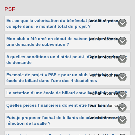
PSF
Est-ce que la valorisation du bénévolat peut être prise en
Voir la réponse
compte dans le montant total du projet ?
Mon club a été créé en début de saison puis-je effectuer
Voir la réponse
une demande de subvention ?
A quelles conditions un district peut-il déposer un dossier
Voir la réponse
de demande
Exemple de projet « PSF » pour un club : création d’une
Voir la réponse
école de billard dans l’une des 4 disciplines
La création d'une école de billard est-elle éligible au PSF ?
Voir la réponse
Quelles pièces financières doivent etre fournies ?
Voir la réponse
Puis-je proposer l'achat de billards de compétition ou la
Voir la réponse
réfection de la salle ?