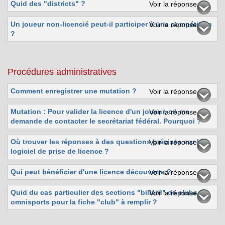
Quid des "districts" ?
Voir la réponse
Un joueur non-licencié peut-il participer à une compétition
Voir la réponse
?
Procédures administratives
Comment enregistrer une mutation ?
Voir la réponse
Mutation : Pour valider la licence d'un joueur, on me
Voir la réponse
demande de contacter le secrétariat fédéral. Pourquoi ?
Où trouver les réponses à des questions précises sur le
Voir la réponse
logiciel de prise de licence ?
Qui peut bénéficier d'une licence découverte ?
Voir la réponse
Quid du cas particulier des sections "billard" de clubs
Voir la réponse
omnisports pour la fiche "club" à remplir ?