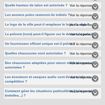
Quelle hauteur de talon est autorisée ?
Voir la réponse
Les anciens polos resteront-ils tolérés ?
Voir la réponse
Le logo de la ville peut-il remplacer le logo du club ?
Voir la réponse
Le prénom (nom) peut-il figurer sur le devant du polo ?
Voir la réponse
Un fournisseur officiel unique est-il prévu ?
Voir la réponse
Quelles chaussures sont autorisées ?
Voir la réponse
Des chaussures adaptées pour raison médicale sont-elles
Voir la réponse
autorisées ?
Les écouteurs et casques audio sont-ils autorisés en
Voir la réponse
compétition ?
Comment gérer les situations particulières (polo rentré,
Voir la réponse
bretelles...) ?