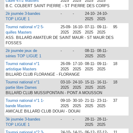
cadre 47/2 Masters
2025
2025
2025
2025
B.C. COLBERT SAINT PIERRE - ST PIERRE DES CORPS
2è journée 3-bandes
-
-
24-10-
24-10-
TOP LIGUE 1
2025
2025
Tournoi national n°2 5-
25-09-
16-10-
07-11-
09-11-
95
quilles Masters
2025
2025
2025
2025
ASS. BILLARD AMATEUR DE SAINT MAUR - ST MAUR DES
FOSSES
2è journée jeux de
-
-
08-11-
08-11-
séries TOP LIGUE 1
2025
2025
Tournoi national n°1
26-09-
17-10-
08-11-
09-11-
18
artistique Masters
2025
2025
2025
2025
BILLARD CLUB FLORANGE - FLORANGE
Tournoi national n°1
03-10-
24-10-
15-11-
16-11-
18
partie libre Dames
2025
2025
2025
2025
BILLARD CLUB MUSSIPONTAIN - PONT A MOUSSON
Tournoi national n°1 1-
09-10-
30-10-
21-11-
23-11-
37
bande Masters
2025
2025
2025
2025
AMICALE BILLARD CLUB DOUAI - DOUAI
3è journée 3-bandes
-
-
28-11-
28-11-
TOP LIGUE 1
2025
2025
Tournoi national n°2 3-
24-10-
14-11-
06-12-
07-12-
11