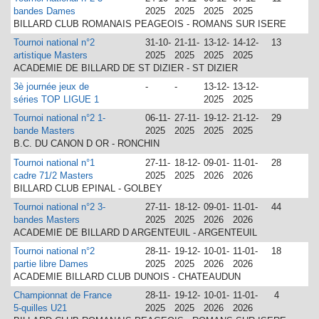
bandes Dames
2025
2025
2025
2025
BILLARD CLUB ROMANAIS PEAGEOIS - ROMANS SUR ISERE
Tournoi national n°2
31-10-
21-11-
13-12-
14-12-
13
artistique Masters
2025
2025
2025
2025
ACADEMIE DE BILLARD DE ST DIZIER - ST DIZIER
3è journée jeux de
-
-
13-12-
13-12-
séries TOP LIGUE 1
2025
2025
Tournoi national n°2 1-
06-11-
27-11-
19-12-
21-12-
29
bande Masters
2025
2025
2025
2025
B.C. DU CANON D OR - RONCHIN
Tournoi national n°1
27-11-
18-12-
09-01-
11-01-
28
cadre 71/2 Masters
2025
2025
2026
2026
BILLARD CLUB EPINAL - GOLBEY
Tournoi national n°2 3-
27-11-
18-12-
09-01-
11-01-
44
bandes Masters
2025
2025
2026
2026
ACADEMIE DE BILLARD D ARGENTEUIL - ARGENTEUIL
Tournoi national n°2
28-11-
19-12-
10-01-
11-01-
18
partie libre Dames
2025
2025
2026
2026
ACADEMIE BILLARD CLUB DUNOIS - CHATEAUDUN
Championnat de France
28-11-
19-12-
10-01-
11-01-
4
5-quilles U21
2025
2025
2026
2026