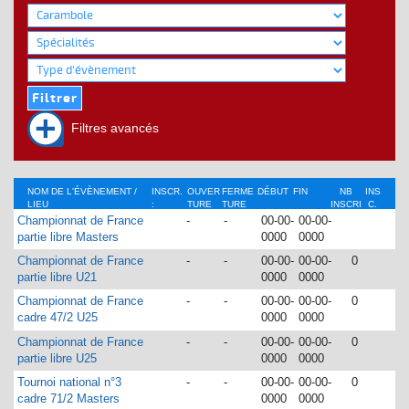
Filtres avancés
NOM DE L'ÉVÈNEMENT /
INSCR.
OUVER
FERME
DÉBUT
FIN
NB
INS
LIEU
:
TURE
TURE
INSCRI
C.
TS
Championnat de France
-
-
00-00-
00-00-
partie libre Masters
0000
0000
Championnat de France
-
-
00-00-
00-00-
0
partie libre U21
0000
0000
Championnat de France
-
-
00-00-
00-00-
0
cadre 47/2 U25
0000
0000
Championnat de France
-
-
00-00-
00-00-
0
partie libre U25
0000
0000
Tournoi national n°3
-
-
00-00-
00-00-
0
cadre 71/2 Masters
0000
0000