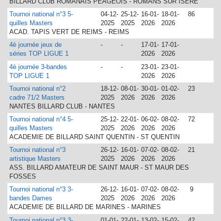
BILLARD CLUB ROMANAIS PEAGEOIS - ROMANS SUR ISERE
Tournoi national n°3 5-
04-12-
25-12-
16-01-
18-01-
86
quilles Masters
2025
2025
2026
2026
ACAD. TAPIS VERT DE REIMS - REIMS
4è journée jeux de
-
-
17-01-
17-01-
séries TOP LIGUE 1
2026
2026
4è journée 3-bandes
-
-
23-01-
23-01-
TOP LIGUE 1
2026
2026
Tournoi national n°2
18-12-
08-01-
30-01-
01-02-
23
cadre 71/2 Masters
2025
2026
2026
2026
NANTES BILLARD CLUB - NANTES
Tournoi national n°4 5-
25-12-
22-01-
06-02-
08-02-
72
quilles Masters
2025
2026
2026
2026
ACADEMIE DE BILLARD SAINT QUENTIN - ST QUENTIN
Tournoi national n°3
26-12-
16-01-
07-02-
08-02-
21
artistique Masters
2025
2026
2026
2026
ASS. BILLARD AMATEUR DE SAINT MAUR - ST MAUR DES
FOSSES
Tournoi national n°3 3-
26-12-
16-01-
07-02-
08-02-
9
bandes Dames
2025
2026
2026
2026
ACADEMIE DE BILLARD DE MARINES - MARINES
Tournoi national n°3 3-
01-01-
22-01-
13-02-
15-02-
42