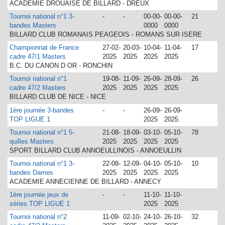
ACADEMIE DROUAISE DE BILLARD - DREUX
Tournoi national n°1 3-
-
-
00-00-
00-00-
21
bandes Masters
0000
0000
BILLARD CLUB ROMANAIS PEAGEOIS - ROMANS SUR ISERE
Championnat de France
27-02-
20-03-
10-04-
11-04-
17
cadre 47/1 Masters
2025
2025
2025
2025
B.C. DU CANON D OR - RONCHIN
Tournoi national n°1
19-08-
11-09-
26-09-
28-09-
26
cadre 47/2 Masters
2025
2025
2025
2025
BILLARD CLUB DE NICE - NICE
1ère journée 3-bandes
-
-
26-09-
26-09-
TOP LIGUE 1
2025
2025
Tournoi national n°1 5-
21-08-
18-09-
03-10-
05-10-
78
quilles Masters
2025
2025
2025
2025
SPORT BILLARD CLUB ANNOEULLINOIS - ANNOEULLIN
Tournoi national n°1 3-
22-08-
12-09-
04-10-
05-10-
10
bandes Dames
2025
2025
2025
2025
ACADEMIE ANNECIENNE DE BILLARD - ANNECY
1ère journée jeux de
-
-
11-10-
11-10-
séries TOP LIGUE 1
2025
2025
Tournoi national n°2
11-09-
02-10-
24-10-
26-10-
32