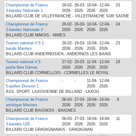
Championnat de France
26-02-
26-03-
10-04-
12-04-
23
3-bandes Nationale 1
2026
2026
2026
2026
BILLARD CLUB DE VILLEFRANCHE - VILLEFRANCHE SUR SAONE
Championnat de France
26-02-
26-03-
10-04-
12-04-
24
3-bandes Nationale 3
2026
2026
2026
2026
BILLARD CLUB NIMOIS - NIMES
Tournoi national n°3 1-
26-02-
19-03-
10-04-
12-04-
23
bande Masters
2026
2026
2026
2026
BILLARD CLUB ANDERNOSIEN - ANDERNOS LES BAINS
Tournoi national n°3
27-02-
20-03-
11-04-
12-04-
19
partie libre Dames
2026
2026
2026
2026
BILLARD CLUB CORMELLOIS - CORMELLES LE ROYAL
Championnat de France
-
-
11-04-
12-04-
5-quilles Division 1
2026
2026
ASS. SPORT. LAXOVIENNE DE BILLARD - LAXOU
Championnat de France
06-03-
27-03-
18-04-
19-04-
9
artistique Masters
2026
2026
2026
2026
BILLARD CLUB BAIGNOIS - BAIGNES
Championnat de France
06-03-
27-03-
18-04-
19-04-
11
3-bandes U25
2026
2026
2026
2026
BILLARD CLUB GRADIGNANAIS - GRADIGNAN