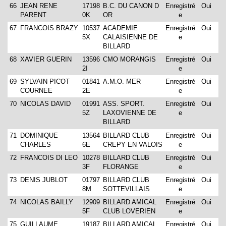
66
JEAN RENE
17198
B.C. DU CANON D
Enregistré
Oui
PARENT
0K
OR
e
67
FRANCOIS BRAZY
10537
ACADEMIE
Enregistré
Oui
5X
CALAISIENNE DE
e
BILLARD
68
XAVIER GUERIN
13596
CMO MORANGIS
Enregistré
Oui
2I
e
69
SYLVAIN PICOT
01841
A.M.O. MER
Enregistré
Oui
COURNEE
2E
e
70
NICOLAS DAVID
01991
ASS. SPORT.
Enregistré
Oui
5Z
LAXOVIENNE DE
e
BILLARD
71
DOMINIQUE
13564
BILLARD CLUB
Enregistré
Oui
CHARLES
6E
CREPY EN VALOIS
e
72
FRANCOIS DI LEO
10278
BILLARD CLUB
Enregistré
Oui
3F
FLORANGE
e
73
DENIS JUBLOT
01797
BILLARD CLUB
Enregistré
Oui
8M
SOTTEVILLAIS
e
74
NICOLAS BAILLY
12909
BILLARD AMICAL
Enregistré
Oui
5F
CLUB LOVERIEN
e
75
GUILLAUME
19187
BILLARD AMICAL
Enregistré
Oui