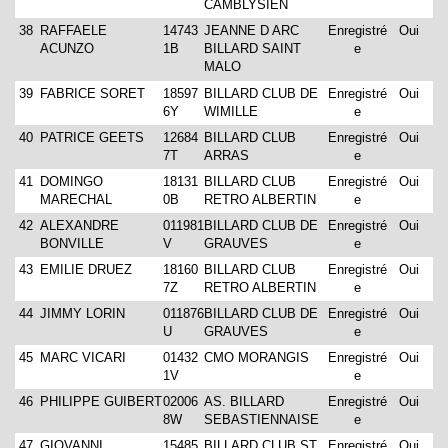
CAMBLYSIEN
38
RAFFAELE
14743
JEANNE D ARC
Enregistré
Oui
ACUNZO
1B
BILLARD SAINT
e
MALO
39
FABRICE SORET
18597
BILLARD CLUB DE
Enregistré
Oui
6Y
WIMILLE
e
40
PATRICE GEETS
12684
BILLARD CLUB
Enregistré
Oui
7T
ARRAS
e
41
DOMINGO
18131
BILLARD CLUB
Enregistré
Oui
MARECHAL
0B
RETRO ALBERTIN
e
42
ALEXANDRE
011981
BILLARD CLUB DE
Enregistré
Oui
BONVILLE
V
GRAUVES
e
43
EMILIE DRUEZ
18160
BILLARD CLUB
Enregistré
Oui
7Z
RETRO ALBERTIN
e
44
JIMMY LORIN
011876
BILLARD CLUB DE
Enregistré
Oui
U
GRAUVES
e
45
MARC VICARI
01432
CMO MORANGIS
Enregistré
Oui
1V
e
46
PHILIPPE GUIBERT
02006
AS. BILLARD
Enregistré
Oui
8W
SEBASTIENNAISE
e
47
GIOVANNI
15485
BILLARD CLUB ST
Enregistré
Oui