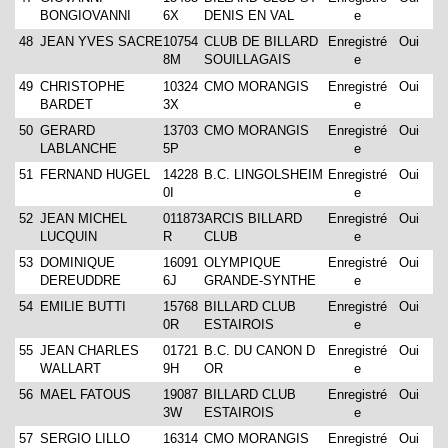
BONGIOVANNI
6X
DENIS EN VAL
e
48
JEAN YVES SACRE
10754
CLUB DE BILLARD
Enregistré
Oui
8M
SOUILLAGAIS
e
49
CHRISTOPHE
10324
CMO MORANGIS
Enregistré
Oui
BARDET
3X
e
50
GERARD
13703
CMO MORANGIS
Enregistré
Oui
LABLANCHE
5P
e
51
FERNAND HUGEL
14228
B.C. LINGOLSHEIM
Enregistré
Oui
0I
e
52
JEAN MICHEL
011873
ARCIS BILLARD
Enregistré
Oui
LUCQUIN
R
CLUB
e
53
DOMINIQUE
16091
OLYMPIQUE
Enregistré
Oui
DEREUDDRE
6J
GRANDE-SYNTHE
e
54
EMILIE BUTTI
15768
BILLARD CLUB
Enregistré
Oui
0R
ESTAIROIS
e
55
JEAN CHARLES
01721
B.C. DU CANON D
Enregistré
Oui
WALLART
9H
OR
e
56
MAEL FATOUS
19087
BILLARD CLUB
Enregistré
Oui
3W
ESTAIROIS
e
57
SERGIO LILLO
16314
CMO MORANGIS
Enregistré
Oui