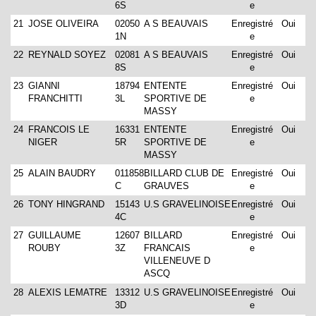
6S
e
21
JOSE OLIVEIRA
02050
A S BEAUVAIS
Enregistré
Oui
1N
e
22
REYNALD SOYEZ
02081
A S BEAUVAIS
Enregistré
Oui
8S
e
23
GIANNI
18794
ENTENTE
Enregistré
Oui
FRANCHITTI
3L
SPORTIVE DE
e
MASSY
24
FRANCOIS LE
16331
ENTENTE
Enregistré
Oui
NIGER
5R
SPORTIVE DE
e
MASSY
25
ALAIN BAUDRY
011858
BILLARD CLUB DE
Enregistré
Oui
C
GRAUVES
e
26
TONY HINGRAND
15143
U.S GRAVELINOISE
Enregistré
Oui
4C
e
27
GUILLAUME
12607
BILLARD
Enregistré
Oui
ROUBY
3Z
FRANCAIS
e
VILLENEUVE D
ASCQ
28
ALEXIS LEMATRE
13312
U.S GRAVELINOISE
Enregistré
Oui
3D
e