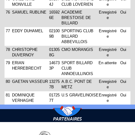
MONVILLE
4J
CLUB LOVERIEN
e
76
SAMUEL RUBLINE
16592
ACADEMIE
Enregistré
Oui
6E
BRESTOISE DE
e
BILLARD
77
EDDY DUHAMEL
02100
SPORTING CLUB
Enregistré
Oui
9B
BILLARD
e
ABBEVILLOIS
78
CHRISTOPHE
01305
CMO MORANGIS
Enregistré
Oui
DUVERNOY
8G
e
79
ERIAN
14673
SPORT BILLARD
En attente
Oui
HERREBRECHT
3P
CLUB
ANNOEULLINOIS
80
GAETAN VASSEUR
13275
A.B.C. PONT DE
Enregistré
Oui
7B
METZ
e
81
DOMINIQUE
01725
U.S GRAVELINOISE
Enregistré
Oui
VERHAGHE
7T
e
PARTENAIRES