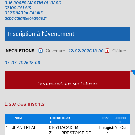
RUE ROGER MARTIN DU GARD
62100 CALAIS
0321194394 CALAIS
acbc.calais@orange.fr
Inscription à l'évènement
INSCRIPTIONS :
Ouverture :
Clôture :
12-02-2026 18:00
05-03-2026 18:00
Les inscriptions sont closes
Liste des inscrits
NOM
LICENC
CLUB
ETAT
LICENC
E
IÉ
1
JEAN TREAL
010711
ACADEMIE
Enregistré
Oui
Z
BRESTOISE DE
e