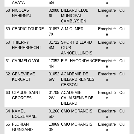
ARAYA
5G
e
58
NICOLAS
02088
BILLARD CLUB
Enregistré
Oui
NAHIRNYJ
6I
MUNICIPAL
e
CAMBLYSIEN
59
CEDRIC FOURRE
01897
A.M.O. MER
Enregistré
Oui
7X
e
60
THIERRY
01722
SPORT BILLARD
Enregistré
Oui
HERREBRECHT
4M
CLUB
e
ANNOEULLINOIS
61
CARMELO VOI
17352
E.S. HAGONDANGE
Enregistré
Oui
4N
e
62
GENEVIEVE
01052
ACADEMIE DE
Enregistré
Oui
KERCRET
6W
BILLARD RENNES
e
CESSON
63
CLAUDE SAINT
01705
ACADEMIE
Enregistré
Oui
GEORGES
2W
CALAISIENNE DE
e
BILLARD
64
KAMEL
01266
CMO MORANGIS
Enregistré
Oui
BOUZEMANE
5D
e
65
FLORIAN
13969
CMO MORANGIS
Enregistré
Oui
GUINGAND
0S
e