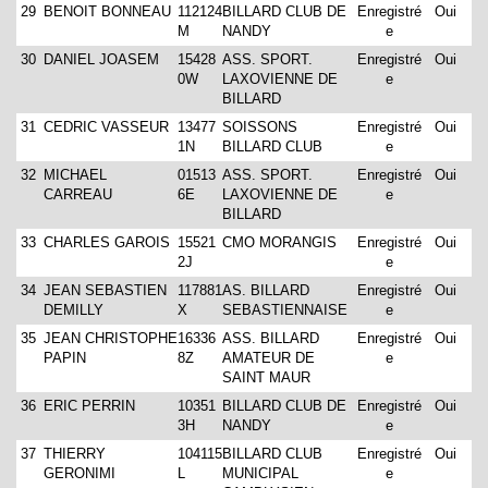
29
BENOIT BONNEAU
112124
BILLARD CLUB DE
Enregistré
Oui
M
NANDY
e
30
DANIEL JOASEM
15428
ASS. SPORT.
Enregistré
Oui
0W
LAXOVIENNE DE
e
BILLARD
31
CEDRIC VASSEUR
13477
SOISSONS
Enregistré
Oui
1N
BILLARD CLUB
e
32
MICHAEL
01513
ASS. SPORT.
Enregistré
Oui
CARREAU
6E
LAXOVIENNE DE
e
BILLARD
33
CHARLES GAROIS
15521
CMO MORANGIS
Enregistré
Oui
2J
e
34
JEAN SEBASTIEN
117881
AS. BILLARD
Enregistré
Oui
DEMILLY
X
SEBASTIENNAISE
e
35
JEAN CHRISTOPHE
16336
ASS. BILLARD
Enregistré
Oui
PAPIN
8Z
AMATEUR DE
e
SAINT MAUR
36
ERIC PERRIN
10351
BILLARD CLUB DE
Enregistré
Oui
3H
NANDY
e
37
THIERRY
104115
BILLARD CLUB
Enregistré
Oui
GERONIMI
L
MUNICIPAL
e