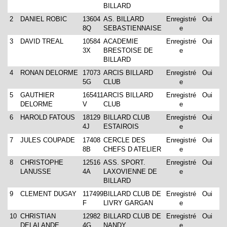
BILLARD
2
DANIEL ROBIC
13604
AS. BILLARD
Enregistré
Oui
8Q
SEBASTIENNAISE
e
3
DAVID TREAL
10584
ACADEMIE
Enregistré
Oui
3X
BRESTOISE DE
e
BILLARD
4
RONAN DELORME
17073
ARCIS BILLARD
Enregistré
Oui
5G
CLUB
e
5
GAUTHIER
165411
ARCIS BILLARD
Enregistré
Oui
DELORME
V
CLUB
e
6
HAROLD FATOUS
18129
BILLARD CLUB
Enregistré
Oui
4J
ESTAIROIS
e
7
JULES COUPADE
17408
CERCLE DES
Enregistré
Oui
8B
CHEFS D ATELIER
e
8
CHRISTOPHE
12516
ASS. SPORT.
Enregistré
Oui
LANUSSE
4A
LAXOVIENNE DE
e
BILLARD
9
CLEMENT DUGAY
117499
BILLARD CLUB DE
Enregistré
Oui
F
LIVRY GARGAN
e
10
CHRISTIAN
12982
BILLARD CLUB DE
Enregistré
Oui
DELALANDE
4G
NANDY
e