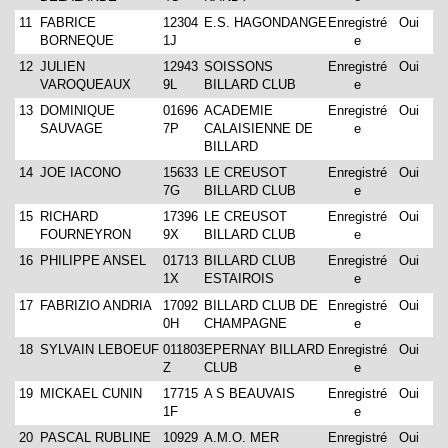
11
FABRICE
12304
E.S. HAGONDANGE
Enregistré
Oui
BORNEQUE
1J
e
12
JULIEN
12943
SOISSONS
Enregistré
Oui
VAROQUEAUX
9L
BILLARD CLUB
e
13
DOMINIQUE
01696
ACADEMIE
Enregistré
Oui
SAUVAGE
7P
CALAISIENNE DE
e
BILLARD
14
JOE IACONO
15633
LE CREUSOT
Enregistré
Oui
7G
BILLARD CLUB
e
15
RICHARD
17396
LE CREUSOT
Enregistré
Oui
FOURNEYRON
9X
BILLARD CLUB
e
16
PHILIPPE ANSEL
01713
BILLARD CLUB
Enregistré
Oui
1X
ESTAIROIS
e
17
FABRIZIO ANDRIA
17092
BILLARD CLUB DE
Enregistré
Oui
0H
CHAMPAGNE
e
18
SYLVAIN LEBOEUF
011803
EPERNAY BILLARD
Enregistré
Oui
Z
CLUB
e
19
MICKAEL CUNIN
17715
A S BEAUVAIS
Enregistré
Oui
1F
e
20
PASCAL RUBLINE
10929
A.M.O. MER
Enregistré
Oui