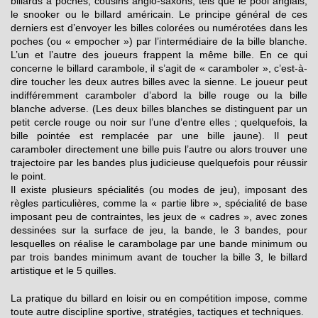
billards à poches, cousins anglo-saxons, tels que le pool anglais,
le snooker ou le billard américain. Le principe général de ces
derniers est d’envoyer les billes colorées ou numérotées dans les
poches (ou « empocher ») par l’intermédiaire de la bille blanche.
L’un et l’autre des joueurs frappent la même bille. En ce qui
concerne le billard carambole, il s’agit de « caramboler », c’est-à-
dire toucher les deux autres billes avec la sienne. Le joueur peut
indifféremment caramboler d’abord la bille rouge ou la bille
blanche adverse. (Les deux billes blanches se distinguent par un
petit cercle rouge ou noir sur l’une d’entre elles ; quelquefois, la
bille pointée est remplacée par une bille jaune). Il peut
caramboler directement une bille puis l’autre ou alors trouver une
trajectoire par les bandes plus judicieuse quelquefois pour réussir
le point.
Il existe plusieurs spécialités (ou modes de jeu), imposant des
règles particulières, comme la « partie libre », spécialité de base
imposant peu de contraintes, les jeux de « cadres », avec zones
dessinées sur la surface de jeu, la bande, le 3 bandes, pour
lesquelles on réalise le carambolage par une bande minimum ou
par trois bandes minimum avant de toucher la bille 3, le billard
artistique et le 5 quilles.
La pratique du billard en loisir ou en compétition impose, comme
toute autre discipline sportive, stratégies, tactiques et techniques.