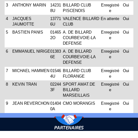
3
ANTHONY MARIN
14231
BILLARD CLUB
Enregistré
Oui
8U
PISCENOIS
e
4
JACQUES
13771
VALENCE BILLARD
En attente
Oui
JAUMOTTE
6U
CLUB
5
BASTIEN PANIS
01465
A. DE BILLARD
Enregistré
Oui
2O
COURBEVOIE-LA
e
DEFENSE
6
EMMANUEL NIRIGE
01383
A. DE BILLARD
Enregistré
Oui
6E
COURBEVOIE-LA
e
DEFENSE
7
MICHAEL HAMMEN
01546
BILLARD CLUB
Enregistré
Oui
4U
FLORANGE
e
8
KEVIN TRAN
02244
SPORT AMAT.DE
Enregistré
Oui
3F
BILLARD
e
MARSEILLAIS
9
JEAN REVERCHON
01404
CMO MORANGIS
Enregistré
Oui
0A
e
PARTENAIRES