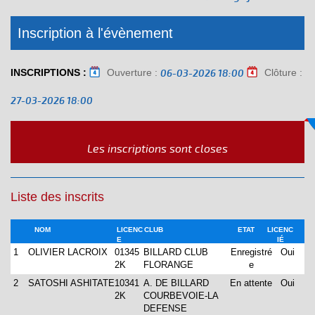
Inscription à l'évènement
INSCRIPTIONS :
Ouverture :
Clôture :
06-03-2026 18:00
27-03-2026 18:00
Les inscriptions sont closes
Liste des inscrits
NOM
LICENC
CLUB
ETAT
LICENC
E
IÉ
1
OLIVIER LACROIX
01345
BILLARD CLUB
Enregistré
Oui
2K
FLORANGE
e
2
SATOSHI ASHITATE
10341
A. DE BILLARD
En attente
Oui
2K
COURBEVOIE-LA
DEFENSE