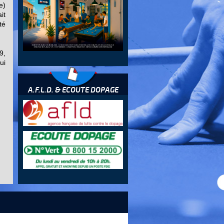
e)
it
té
9,
ui
A.F.L.D. & ECOUTE DOPAGE