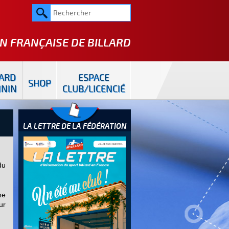
N FRANÇAISE DE
BILLARD
LARD
ESPACE
SHOP
ININ
CLUB/LICENCIÉ
LA LETTRE DE LA FÉDÉRATION
du
ne
ur