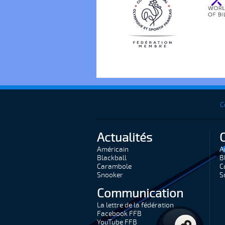
C
Actualités
Américain
A
Blackball
B
Carambole
C
Snooker
S
Communication
La lettre de la fédération
Facebook FFB
YouTube FFB