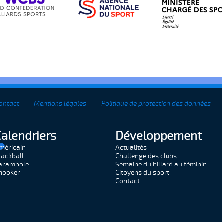
ontact
Mentions légales
Politique de protection des données
Calendriers
Développement
méricain
Actualités
lackball
Challenge des clubs
arambole
Semaine du billard au féminin
nooker
Citoyens du sport
Contact