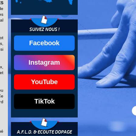
ES
de
es
al
SUIVEZ NOUS !
ot
Facebook
s,
si
Instagram
x,
et
YouTube
eu
Ce
TikTok
rd
ué
A.F.L.D. & ECOUTE DOPAGE