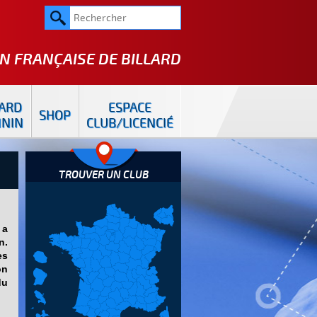
N FRANÇAISE DE
BILLARD
LARD
ESPACE
SHOP
ININ
CLUB/LICENCIÉ
TROUVER UN CLUB
 a
n.
es
on
du