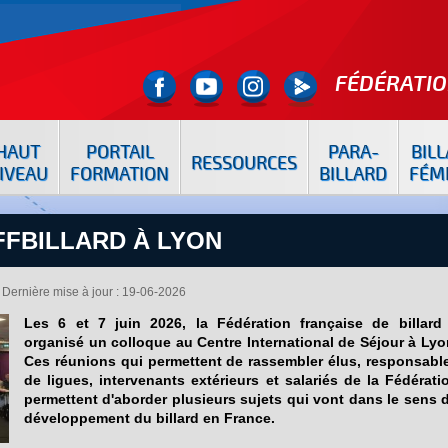
FÉDÉRATIO
HAUT
PORTAIL
PARA-
BIL
RESSOURCES
IVEAU
FORMATION
BILLARD
FÉM
FFBILLARD À LYON
Dernière mise à jour : 19-06-2026
Les 6 et 7 juin 2026, la Fédération française de billard
organisé un colloque au Centre International de Séjour à Lyo
Ces réunions qui permettent de rassembler élus, responsabl
de ligues, intervenants extérieurs et salariés de la Fédérati
permettent d'aborder plusieurs sujets qui vont dans le sens 
développement du billard en France.