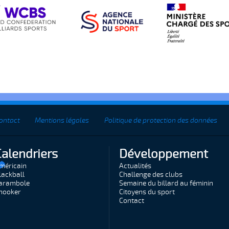
ontact
Mentions légales
Politique de protection des données
Calendriers
Développement
méricain
Actualités
lackball
Challenge des clubs
arambole
Semaine du billard au féminin
nooker
Citoyens du sport
Contact