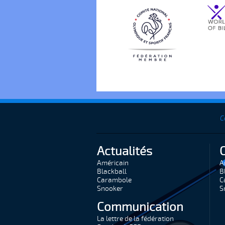
C
Actualités
Américain
A
Blackball
B
Carambole
C
Snooker
S
Communication
La lettre de la fédération