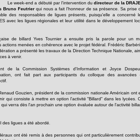
Le week-end a débuté par l'intervention du
directeur de la DRAJ
s Bruno Feutrier
qui nous a fait l'honneur de sa présence. Sa prise 
ble des responsables de ligues présents, puisqu'elle a concerné l
S avec les ligues régionales et leur utilité dans le développement loc
çaise de billard Yves Tournier a ensuite pris la parole pour un m
les actions menées en cohérence avec le projet fédéral. Frédéric Barbéri
dération a présenté les travaux de la Direction Technique Nationale, ain
ces à venir.
ent de la Commission Systèmes d'Information et Joyce Dospeu
ation, ont fait part aux participants du colloque des avancées 
ctif.
 Renaud Gouzien, président de la commission nationale Américain ont 
nir qui consiste à mettre en option l'activité "Billard" dans les lycées. 
qui verra dès l'an prochain une option évaluée autour de l'activité billa
.
eil des ligues a été abordé.
édéraux ont été remis à des personnes qui ont particulièrement contrib