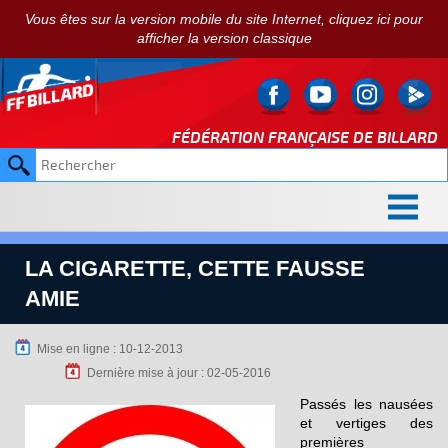
Vous êtes sur la version mobile du site Internet, cliquez ici pour
afficher la version classique
FÉDÉRATION FRANÇAISE DE
BILLARD
LA CIGARETTE, CETTE FAUSSE
AMIE
Mise en ligne : 10-12-2013
Dernière mise à jour : 02-05-2016
Passés les nausées
et vertiges des
premières