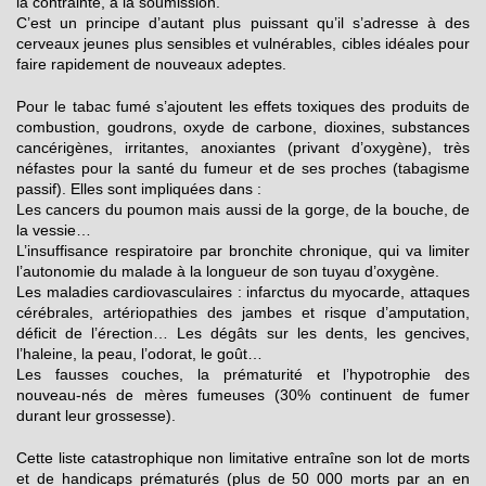
la contrainte, à la soumission.
C’est un principe d’autant plus puissant qu’il s’adresse à des
cerveaux jeunes plus sensibles et vulnérables, cibles idéales pour
faire rapidement de nouveaux adeptes.
Pour le tabac fumé s’ajoutent les effets toxiques des produits de
combustion, goudrons, oxyde de carbone, dioxines, substances
cancérigènes, irritantes, anoxiantes (privant d’oxygène), très
néfastes pour la santé du fumeur et de ses proches (tabagisme
passif). Elles sont impliquées dans :
Les cancers du poumon mais aussi de la gorge, de la bouche, de
la vessie…
L’insuffisance respiratoire par bronchite chronique, qui va limiter
l’autonomie du malade à la longueur de son tuyau d’oxygène.
Les maladies cardiovasculaires : infarctus du myocarde, attaques
cérébrales, artériopathies des jambes et risque d’amputation,
déficit de l’érection… Les dégâts sur les dents, les gencives,
l’haleine, la peau, l’odorat, le goût…
Les fausses couches, la prématurité et l’hypotrophie des
nouveau-nés de mères fumeuses (30% continuent de fumer
durant leur grossesse).
Cette liste catastrophique non limitative entraîne son lot de morts
et de handicaps prématurés (plus de 50 000 morts par an en