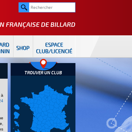
N FRANÇAISE DE
BILLARD
LARD
ESPACE
SHOP
ININ
CLUB/LICENCIÉ
TROUVER UN CLUB
 à
24
ue
e,
es