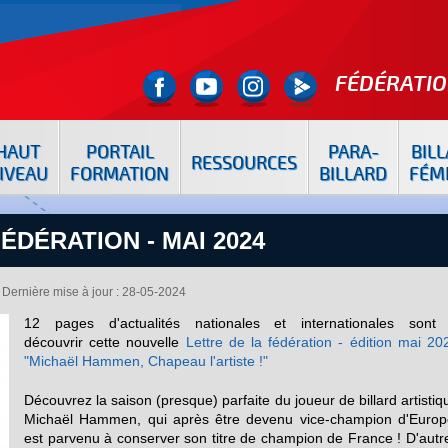
FÉDÉRATIO
HAUT
PORTAIL
PARA-
BIL
RESSOURCES
IVEAU
FORMATION
BILLARD
FÉM
ÉDÉRATION - MAI 2024
Dernière mise à jour : 28-05-2024
12 pages d'actualités nationales et internationales sont
découvrir cette nouvelle
Lettre de la fédération - édition mai 20
"Michaël Hammen, Chapeau l'artiste !"
Découvrez la saison (presque) parfaite du joueur de billard artistiq
Michaël Hammen, qui après être devenu vice-champion d'Europ
est parvenu à conserver son titre de champion de France ! D'autr