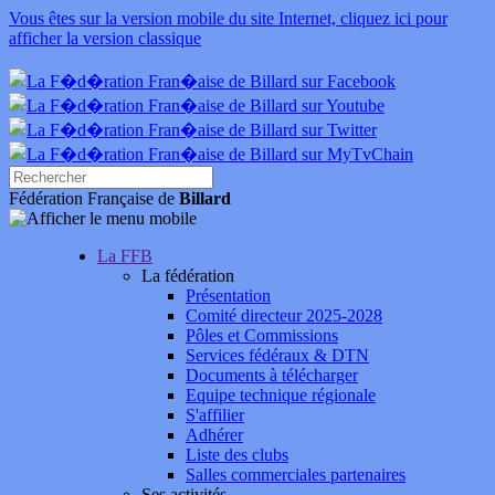
Vous êtes sur la version mobile du site Internet, cliquez ici pour
afficher la version classique
Fédération Française de
Billard
La FFB
La fédération
Présentation
Comité directeur 2025-2028
Pôles et Commissions
Services fédéraux & DTN
Documents à télécharger
Equipe technique régionale
S'affilier
Adhérer
Liste des clubs
Salles commerciales partenaires
Ses activités