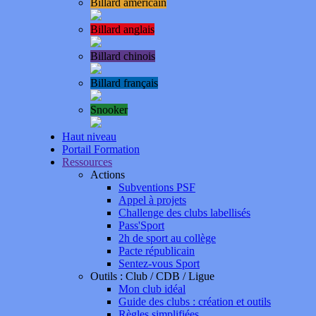
Billard américain
Billard anglais
Billard chinois
Billard français
Snooker
Haut niveau
Portail Formation
Ressources
Actions
Subventions PSF
Appel à projets
Challenge des clubs labellisés
Pass'Sport
2h de sport au collège
Pacte républicain
Sentez-vous Sport
Outils : Club / CDB / Ligue
Mon club idéal
Guide des clubs : création et outils
Règles simplifiées