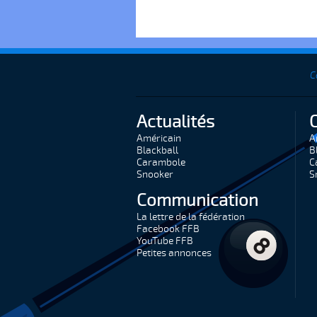
C
Actualités
Américain
A
Blackball
B
Carambole
C
Snooker
S
Communication
La lettre de la fédération
Facebook FFB
YouTube FFB
Petites annonces