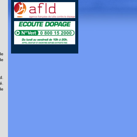
de
de
d.
é.
de