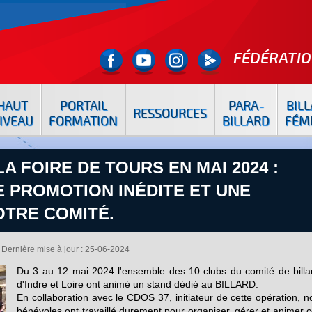
FÉDÉRATIO
HAUT
PORTAIL
PARA-
BIL
RESSOURCES
IVEAU
FORMATION
BILLARD
FÉM
A FOIRE DE TOURS EN MAI 2024 :
 PROMOTION INÉDITE ET UNE
OTRE COMITÉ.
Dernière mise à jour : 25-06-2024
Du 3 au 12 mai 2024 l'ensemble des 10 clubs du comité de billa
d'Indre et Loire ont animé un stand dédié au BILLARD.
En collaboration avec le CDOS 37, initiateur de cette opération, n
bénévoles ont travaillé durement pour organiser, gérer et animer c