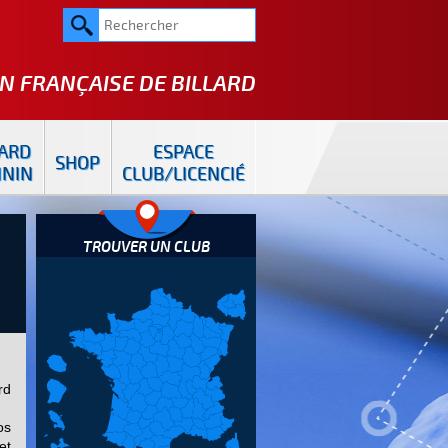
N FRANÇAISE DE
BILLARD
LARD
ESPACE
SHOP
ININ
CLUB/LICENCIÉ
TROUVER UN CLUB
rd
os
et