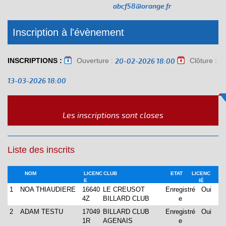
abcf58@orange.fr
Inscription à l'évènement
INSCRIPTIONS :
Ouverture :
Clôture :
20-02-2026 18:00
13-03-2026 18:00
Les inscriptions sont closes
Liste des inscrits
NOM
LICENC
CLUB
ETAT
LICENC
E
IÉ
1
NOA THIAUDIERE
16640
LE CREUSOT
Enregistré
Oui
4Z
BILLARD CLUB
e
2
ADAM TESTU
17049
BILLARD CLUB
Enregistré
Oui
1R
AGENAIS
e