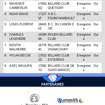
3
MAXENCE
17658
BILLARD CLUB
Enregistré
Oui
CAMBERLIN
5Q
QUETIGNY
e
4
NOAH DAVID
17227
A.B.C.
Enregistré
Oui
5F
FOURCHAMBAULT
e
5
LOUIS FLORENT
16645
B.C. DU CANON D
Enregistré
Oui
0Z
OR
e
6
CHARLES
15399
ROUEN BILLARD
Enregistré
Oui
LEGENDRE
4K
CLUB
e
7
KENTIN
16776
BILLARD CLUB
Enregistré
Oui
MALHERBE
4C
VIGNACOURT
e
8
HYLAN BECUE
17632
BILLARD CLUB
Enregistré
Oui
1D
ESTAIROIS
e
9
AXEL MAULIEN
17082
BILLARD CLUB DE
Enregistré
Oui
7G
SAINT-MARCEL
e
PARTENAIRES