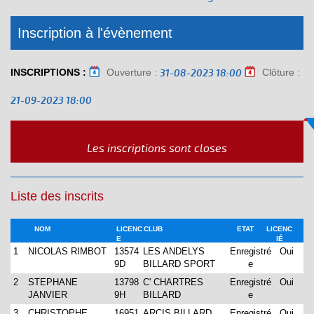
Inscription à l'évènement
INSCRIPTIONS :
Ouverture :
Clôture :
31-08-2023 18:00
21-09-2023 18:00
Les inscriptions sont closes
Liste des inscrits
NOM
LICENC
CLUB
ETAT
LICENC
E
IÉ
1
NICOLAS RIMBOT
13574
LES ANDELYS
Enregistré
Oui
9D
BILLARD SPORT
e
2
STEPHANE
13798
C' CHARTRES
Enregistré
Oui
JANVIER
9H
BILLARD
e
3
CHRISTOPHE
16951
ARCIS BILLARD
Enregistré
Oui