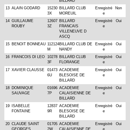
BILLARD
13
ALAIN GODARD
15230
BILLARD CLUB
Enregistré
Non
3X
MOREUIL
e
14
GUILLAUME
12607
BILLARD
Enregistré
Oui
ROUBY
3Z
FRANCAIS
e
VILLENEUVE D
ASCQ
15
BENOIT BONNEAU
112124
BILLARD CLUB DE
Enregistré
Oui
M
NANDY
e
16
FRANCOIS DI LEO
10278
BILLARD CLUB
Enregistré
Oui
3F
FLORANGE
e
17
XAVIER CLAUSSE
01473
ACADEMIE
Enregistré
Oui
6U
BLESOISE DE
e
BILLARD
18
DOMINIQUE
01696
ACADEMIE
Enregistré
Oui
SAUVAGE
7P
CALAISIENNE DE
e
BILLARD
19
ISABELLE
12837
ACADEMIE
Enregistré
Oui
FONTAINE
9R
BLESOISE DE
e
BILLARD
20
CLAUDE SAINT
01705
ACADEMIE
Enregistré
Oui
GEORGES
2W
CALAISIENNE DE
e