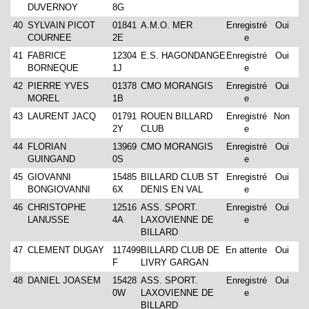
DUVERNOY
8G
40
SYLVAIN PICOT
01841
A.M.O. MER
Enregistré
Oui
COURNEE
2E
e
41
FABRICE
12304
E.S. HAGONDANGE
Enregistré
Oui
BORNEQUE
1J
e
42
PIERRE YVES
01378
CMO MORANGIS
Enregistré
Oui
MOREL
1B
e
43
LAURENT JACQ
01791
ROUEN BILLARD
Enregistré
Non
2Y
CLUB
e
44
FLORIAN
13969
CMO MORANGIS
Enregistré
Oui
GUINGAND
0S
e
45
GIOVANNI
15485
BILLARD CLUB ST
Enregistré
Oui
BONGIOVANNI
6X
DENIS EN VAL
e
46
CHRISTOPHE
12516
ASS. SPORT.
Enregistré
Oui
LANUSSE
4A
LAXOVIENNE DE
e
BILLARD
47
CLEMENT DUGAY
117499
BILLARD CLUB DE
En attente
Oui
F
LIVRY GARGAN
48
DANIEL JOASEM
15428
ASS. SPORT.
Enregistré
Oui
0W
LAXOVIENNE DE
e
BILLARD