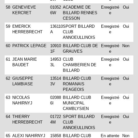
58
GENEVIEVE
01052
ACADEMIE DE
Enregistré
Oui
KERCRET
6W
BILLARD RENNES
e
CESSON
59
EMERICK
136110
SPORT BILLARD
Enregistré
Oui
HERREBRECHT
A
CLUB
e
ANNOEULLINOIS
60
PATRICK LEPAGE
10910
BILLARD CLUB DE
Enregistré
Non
1F
GRAUVES
e
61
JEAN MARIE
14953
CLUB
Enregistré
Oui
BAUDET
3L
CHAMBERIEN DE
e
BILLARD
62
GIUSEPPE
13514
BILLARD CLUB
Enregistré
Oui
LAMBIASE
3V
ROMANAIS
e
PEAGEOIS
63
NICOLAS
02088
BILLARD CLUB
Enregistré
Oui
NAHIRNYJ
6I
MUNICIPAL
e
CAMBLYSIEN
64
THIERRY
01722
SPORT BILLARD
Enregistré
Oui
HERREBRECHT
4M
CLUB
e
ANNOEULLINOIS
65
ALEXI NAHIRNYJ
15858
BILLARD CLUB
En attente
Non