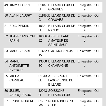
49
JIMMY LORIN
011876
BILLARD CLUB DE
Enregistré
Oui
U
GRAUVES
e
50
ALAIN BAUDRY
011858
BILLARD CLUB DE
Enregistré
Oui
C
GRAUVES
e
51
ERIC PERRIN
10351
BILLARD CLUB DE
Enregistré
Oui
3H
NANDY
e
52
JEAN CHRISTOPHE
16336
ASS. BILLARD
Enregistré
Oui
PAPIN
8Z
AMATEUR DE
e
SAINT MAUR
53
MARC VICARI
01432
CMO MORANGIS
En attente
Oui
1V
54
MARIE
13808
BILLARD CLUB DE
Enregistré
Oui
ANTOINETTE
8C
CHAMPAGNE
e
EVENOU
55
MICHAEL
01513
ASS. SPORT.
En attente
Oui
CARREAU
6E
LAXOVIENNE DE
BILLARD
56
JULIEN
12943
SOISSONS
Enregistré
Oui
VAROQUEAUX
9L
BILLARD CLUB
e
57
BRUNO ROBERGE
01757
ROUEN BILLARD
Enregistré
Oui
2W
CLUB
e