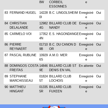
8W
CORBEIL
e
ESSONNES
83
FERNAND HUGEL
14228
B.C. LINGOLSHEIM
Enregistré
Oui
0I
e
84
CHRISTIAN
12982
BILLARD CLUB DE
Enregistré
Oui
DELALANDE
4G
NANDY
e
85
CARMELO VOI
17352
E.S. HAGONDANGE
Enregistré
Oui
4N
e
86
PIERRE
01710
B.C. DU CANON D
Enregistré
Oui
REYNAERT
9B
OR
e
87
PASCAL RUBLINE
10929
A.M.O. MER
Enregistré
Oui
6S
e
88
DOMINGOS COSTA
14846
BILLARD CLUB ST
En attente
Oui
FREITAS
9E
DENIS EN VAL
89
STEPHANE
01824
BILLARD CLUB
Enregistré
Oui
MARCHISSEAU
5T
LOCHOIS
e
90
MATTHIEU
01335
BILLARD CLUB
Enregistré
Oui
HINGANT
5R
FUXEEN
e