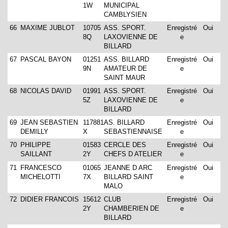
1W
MUNICIPAL
CAMBLYSIEN
66
MAXIME JUBLOT
10705
ASS. SPORT.
Enregistré
Oui
8Q
LAXOVIENNE DE
e
BILLARD
67
PASCAL BAYON
01251
ASS. BILLARD
Enregistré
Oui
9N
AMATEUR DE
e
SAINT MAUR
68
NICOLAS DAVID
01991
ASS. SPORT.
Enregistré
Oui
5Z
LAXOVIENNE DE
e
BILLARD
69
JEAN SEBASTIEN
117881
AS. BILLARD
Enregistré
Oui
DEMILLY
X
SEBASTIENNAISE
e
70
PHILIPPE
01583
CERCLE DES
Enregistré
Oui
SAILLANT
2Y
CHEFS D ATELIER
e
71
FRANCESCO
01065
JEANNE D ARC
Enregistré
Oui
MICHELOTTI
7X
BILLARD SAINT
e
MALO
72
DIDIER FRANCOIS
15612
CLUB
Enregistré
Oui
2Y
CHAMBERIEN DE
e
BILLARD