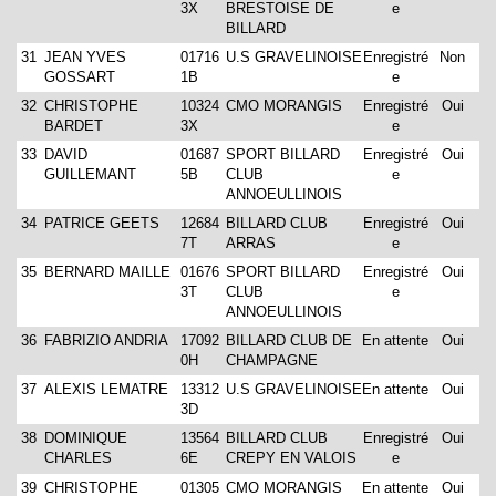
3X
BRESTOISE DE
e
BILLARD
31
JEAN YVES
01716
U.S GRAVELINOISE
Enregistré
Non
GOSSART
1B
e
32
CHRISTOPHE
10324
CMO MORANGIS
Enregistré
Oui
BARDET
3X
e
33
DAVID
01687
SPORT BILLARD
Enregistré
Oui
GUILLEMANT
5B
CLUB
e
ANNOEULLINOIS
34
PATRICE GEETS
12684
BILLARD CLUB
Enregistré
Oui
7T
ARRAS
e
35
BERNARD MAILLE
01676
SPORT BILLARD
Enregistré
Oui
3T
CLUB
e
ANNOEULLINOIS
36
FABRIZIO ANDRIA
17092
BILLARD CLUB DE
En attente
Oui
0H
CHAMPAGNE
37
ALEXIS LEMATRE
13312
U.S GRAVELINOISE
En attente
Oui
3D
38
DOMINIQUE
13564
BILLARD CLUB
Enregistré
Oui
CHARLES
6E
CREPY EN VALOIS
e
39
CHRISTOPHE
01305
CMO MORANGIS
En attente
Oui