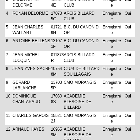
DELORME
4E
CLUB
e
4
RONAN DELORME
17073
ARCIS BILLARD
Enregistré
Oui
5G
CLUB
e
5
JEAN CHARLES
01721
B.C. DU CANON D
Enregistré
Oui
WALLART
9H
OR
e
6
ANTOINE BELLENS
13107
B.C. DU CANON D
Enregistré
Oui
1F
OR
e
7
JEAN MICHEL
011873
ARCIS BILLARD
Enregistré
Oui
LUCQUIN
R
CLUB
e
8
JEAN YVES SACRE
10754
CLUB DE BILLARD
Enregistré
Oui
8M
SOUILLAGAIS
e
9
GERARD
13703
CMO MORANGIS
Enregistré
Oui
LABLANCHE
5P
e
10
DOMINIQUE
17030
ACADEMIE
Enregistré
Oui
CHANTARAUD
8S
BLESOISE DE
e
BILLARD
11
CHARLES GAROIS
15521
CMO MORANGIS
Enregistré
Oui
2J
e
12
ARNAUD HAYES
16965
ACADEMIE
Enregistré
Oui
9M
BLESOISE DE
e