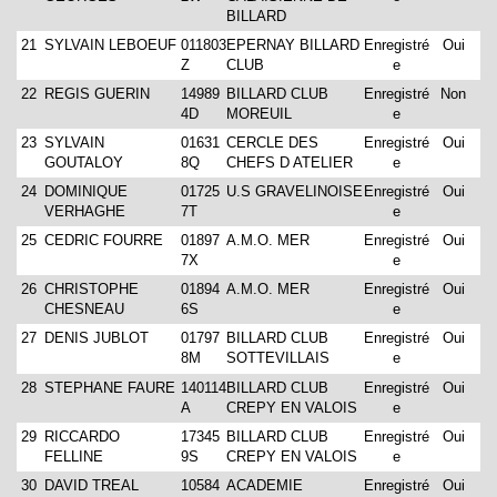
BILLARD
21
SYLVAIN LEBOEUF
011803
EPERNAY BILLARD
Enregistré
Oui
Z
CLUB
e
22
REGIS GUERIN
14989
BILLARD CLUB
Enregistré
Non
4D
MOREUIL
e
23
SYLVAIN
01631
CERCLE DES
Enregistré
Oui
GOUTALOY
8Q
CHEFS D ATELIER
e
24
DOMINIQUE
01725
U.S GRAVELINOISE
Enregistré
Oui
VERHAGHE
7T
e
25
CEDRIC FOURRE
01897
A.M.O. MER
Enregistré
Oui
7X
e
26
CHRISTOPHE
01894
A.M.O. MER
Enregistré
Oui
CHESNEAU
6S
e
27
DENIS JUBLOT
01797
BILLARD CLUB
Enregistré
Oui
8M
SOTTEVILLAIS
e
28
STEPHANE FAURE
140114
BILLARD CLUB
Enregistré
Oui
A
CREPY EN VALOIS
e
29
RICCARDO
17345
BILLARD CLUB
Enregistré
Oui
FELLINE
9S
CREPY EN VALOIS
e
30
DAVID TREAL
10584
ACADEMIE
Enregistré
Oui