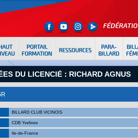
FÉDÉRATIO
HAUT
PORTAIL
PARA-
BIL
RESSOURCES
IVEAU
FORMATION
BILLARD
FÉM
ES DU LICENCIÉ : RICHARD AGNUS
5R
BILLARD CLUB VICINOIS
CDB Yvelines
Ile-de-France