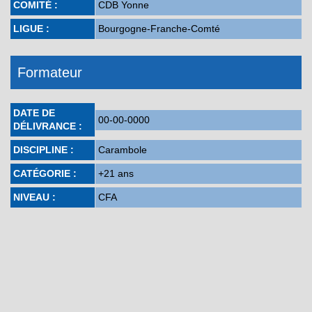
COMITÉ :
CDB Yonne
LIGUE :
Bourgogne-Franche-Comté
Formateur
DATE DE
00-00-0000
DÉLIVRANCE :
DISCIPLINE :
Carambole
CATÉGORIE :
+21 ans
NIVEAU :
CFA