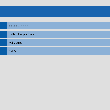
00-00-0000
Billard à poches
+21 ans
CFA