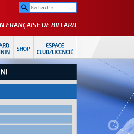
N FRANÇAISE DE
BILLARD
LARD
ESPACE
SHOP
ININ
CLUB/LICENCIÉ
NI