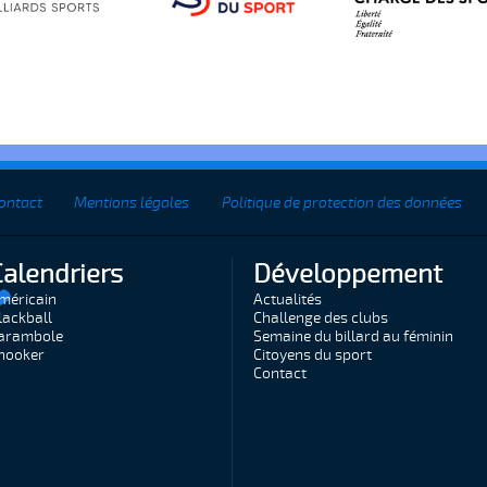
ontact
Mentions légales
Politique de protection des données
Calendriers
Développement
méricain
Actualités
lackball
Challenge des clubs
arambole
Semaine du billard au féminin
nooker
Citoyens du sport
Contact