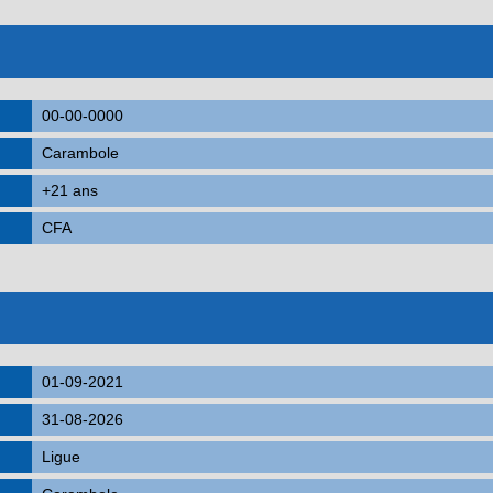
00-00-0000
Carambole
+21 ans
CFA
01-09-2021
31-08-2026
Ligue