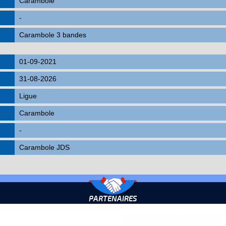
Carambole
-
Carambole 3 bandes
01-09-2021
31-08-2026
Ligue
Carambole
-
Carambole JDS
PARTENAIRES