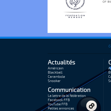
C
Actualités
Américain
A
Blackball
B
Carambole
C
Snooker
S
Communication
La lettre de la fédération
Facebook FFB
YouTube FFB
Petites annonces