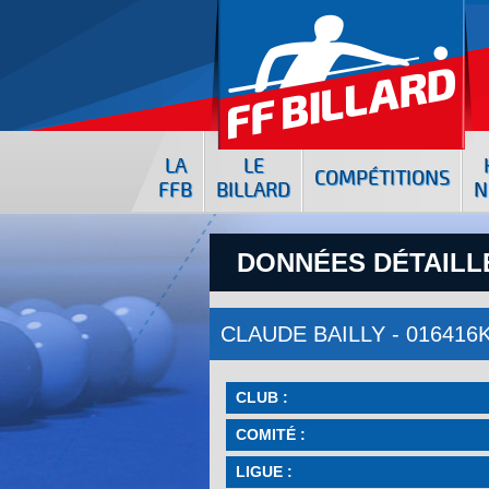
LA
LE
COMPÉTITIONS
FFB
BILLARD
N
DONNÉES DÉTAILLÉ
CLAUDE BAILLY - 016416
CLUB :
COMITÉ :
LIGUE :