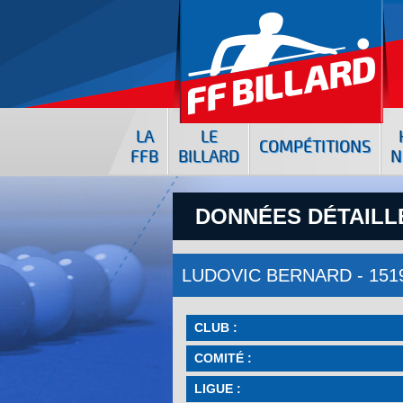
LA
LE
COMPÉTITIONS
FFB
BILLARD
N
DONNÉES DÉTAILLÉ
LUDOVIC BERNARD - 151
CLUB :
COMITÉ :
LIGUE :