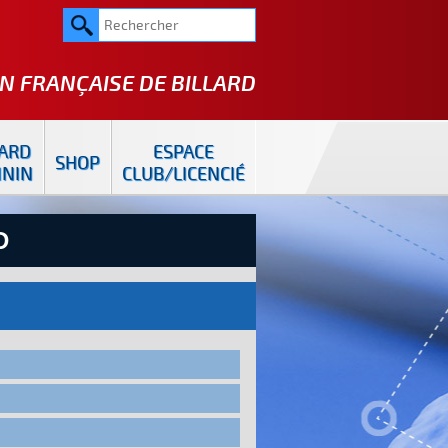
N FRANÇAISE DE
BILLARD
LARD
ESPACE
SHOP
ININ
CLUB/LICENCIÉ
D