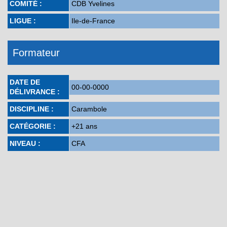
COMITÉ :
CDB Yvelines
LIGUE :
Ile-de-France
Formateur
DATE DE
00-00-0000
DÉLIVRANCE :
DISCIPLINE :
Carambole
CATÉGORIE :
+21 ans
NIVEAU :
CFA