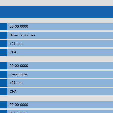
00-00-0000
Billard à poches
+21 ans
CFA
00-00-0000
Carambole
+21 ans
CFA
00-00-0000