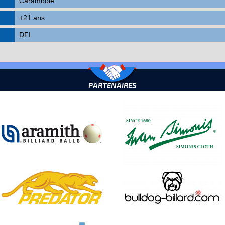
Carambole
+21 ans
DFI
PARTENAIRES