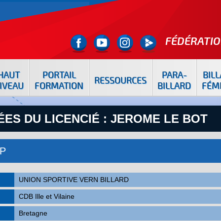
FÉDÉRATIO
HAUT
PORTAIL
PARA-
BIL
RESSOURCES
IVEAU
FORMATION
BILLARD
FÉM
ES DU LICENCIÉ : JEROME LE BOT
7P
UNION SPORTIVE VERN BILLARD
CDB Ille et Vilaine
Bretagne