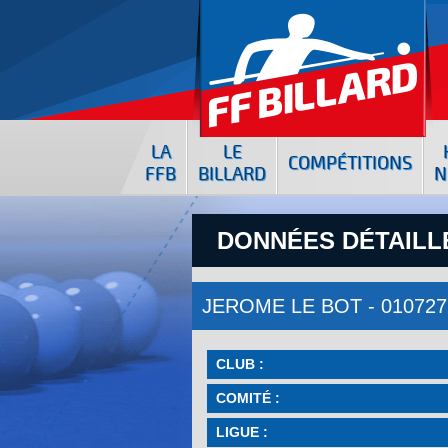
LA
LE
COMPÉTITIONS
FFB
BILLARD
N
DONNÉES DÉTAILLÉ
JEROME LE BOT - 01072
CLUB :
COMITÉ :
LIGUE :