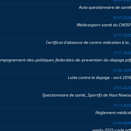
28-01-202
Auto questionnaire de sant
18-07-202
Médicosport-santé du CNOS
27-11-202
Certificat d'absence de contre-indication à la..
27-11-202
ompagnement-des-politiques-federales-de-prevention-du-dopage.pd
27-04-202
Lutte contre le dopage - avril 201
27-11-202
Questionnaire de santé_Sportifs de Haut Nivea
27-11-202
Règlement médica
21-04-202
wada-2021-code.pd