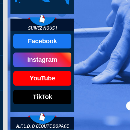
1
é
4
F
SUIVEZ NOUS !
0
Facebook
.
0
Instagram
f
1
6
YouTube
0
u
TikTok
0
l
6
A.F.L.D. & ECOUTE DOPAGE
f