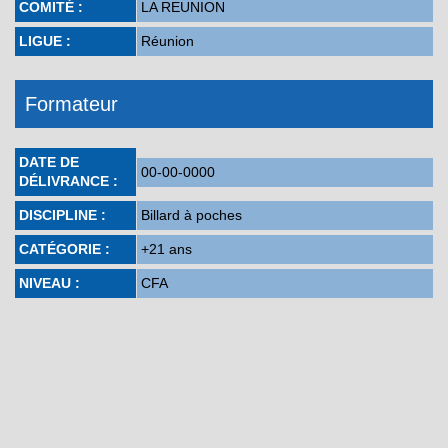
COMITÉ :
LA REUNION
LIGUE :
Réunion
Formateur
DATE DE
00-00-0000
DÉLIVRANCE :
DISCIPLINE :
Billard à poches
CATÉGORIE :
+21 ans
NIVEAU :
CFA