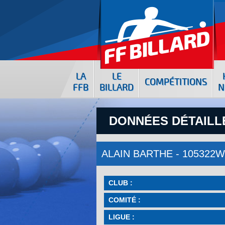
LA
LE
COMPÉTITIONS
FFB
BILLARD
N
DONNÉES DÉTAILLÉ
ALAIN BARTHE - 105322W
CLUB :
COMITÉ :
LIGUE :