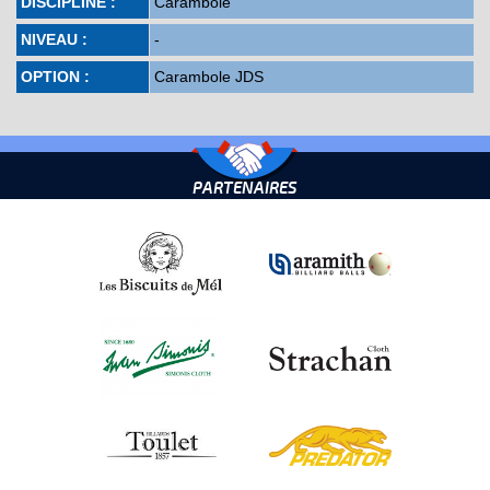
DISCIPLINE :
Carambole
NIVEAU :
-
OPTION :
Carambole JDS
PARTENAIRES