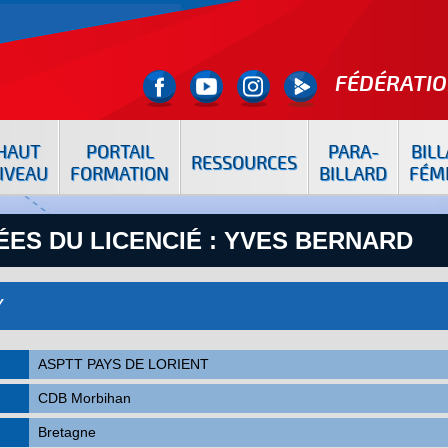
FÉDÉRATIO
HAUT
PORTAIL
PARA-
BIL
RESSOURCES
IVEAU
FORMATION
BILLARD
FÉM
ES DU LICENCIÉ : YVES BERNARD
Y
ASPTT PAYS DE LORIENT
CDB Morbihan
Bretagne