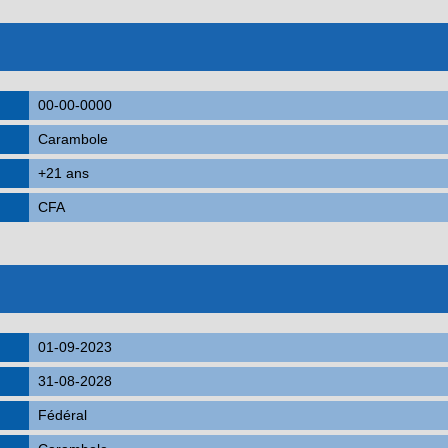
00-00-0000
Carambole
+21 ans
CFA
01-09-2023
31-08-2028
Fédéral