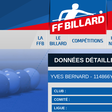
LA
LE
COMPÉTITIONS
FFB
BILLARD
N
DONNÉES DÉTAILLÉ
YVES BERNARD - 114866
CLUB :
COMITÉ :
LIGUE :