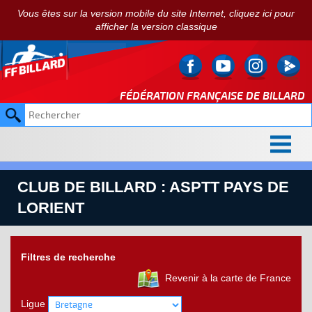
Vous êtes sur la version mobile du site Internet, cliquez ici pour
afficher la version classique
FÉDÉRATION FRANÇAISE DE
BILLARD
CLUB DE BILLARD : ASPTT PAYS DE
LORIENT
Filtres de recherche
Revenir à la carte de France
Ligue