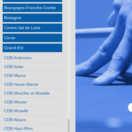
Bourgogne-Franche-Comté
Bretagne
Centre-Val de Loire
Corse
Grand-Est
CDB Ardennes
CDB Aube
CDB Marne
CDB Haute Marne
CDB Meurthe et Moselle
CDB Meuse
CDB Moselle
CDB Alsace
CDB Haut-Rhin