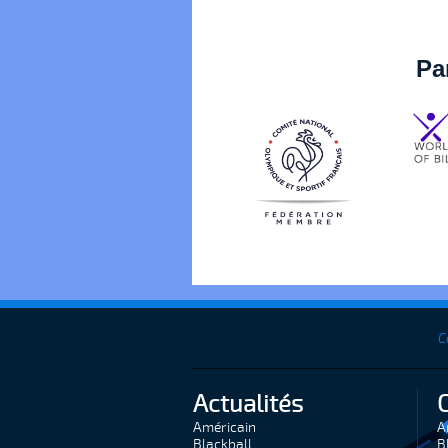
Pa
C
Actualités
Américain
A
Blackball
B