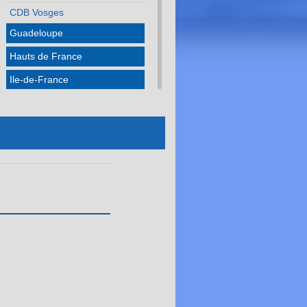
CDB Vosges
Guadeloupe
Hauts de France
Ile-de-France
Martinique
Méditerranée
Normandie
Nouvelle Aquitaine
Occitanie
Pays de la Loire
Réunion