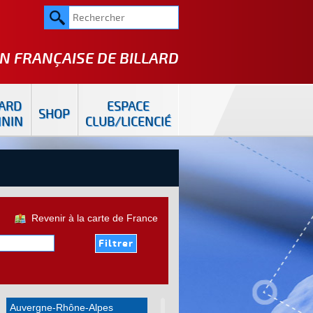
N FRANÇAISE DE
BILLARD
LARD
ESPACE
SHOP
ININ
CLUB/LICENCIÉ
Revenir à la carte de France
Auvergne-Rhône-Alpes