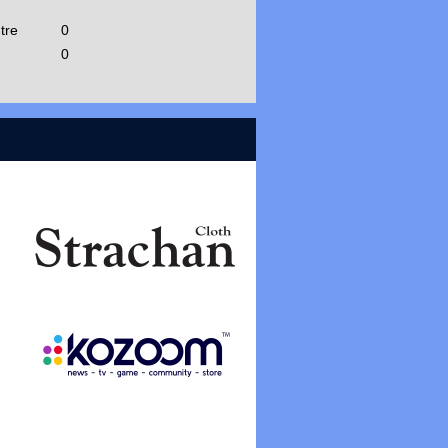
tre
0
0