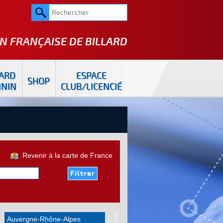
N FRANÇAISE DE
BILLARD
LARD
ESPACE
SHOP
ININ
CLUB/LICENCIÉ
Revenir à la carte de France
Auvergne-Rhône-Alpes