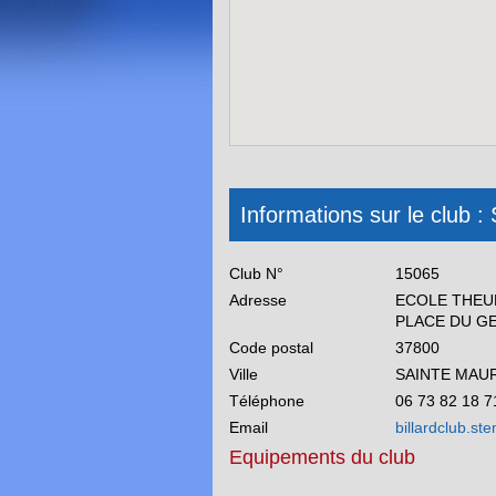
Informations sur le clu
Club N°
15065
Adresse
ECOLE THEU
PLACE DU G
Code postal
37800
Ville
SAINTE MAU
Téléphone
06 73 82 18 7
Email
billardclub.s
Equipements du club