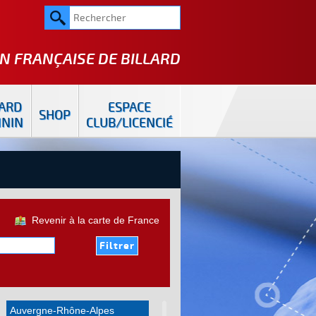
N FRANÇAISE DE
BILLARD
LARD
ESPACE
SHOP
ININ
CLUB/LICENCIÉ
Revenir à la carte de France
Auvergne-Rhône-Alpes