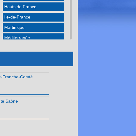
Hauts de France
Ile-de-France
Martinique
Méditerranée
Normandie
Nouvelle Aquitaine
Occitanie
ne-Franche-Comté
Pays de la Loire
Réunion
ute Saône