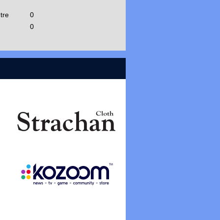
tre
0
0