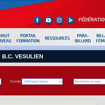
FÉDÉRATIO
HAUT
PORTAIL
PARA-
BIL
RESSOURCES
IVEAU
FORMATION
BILLARD
FÉM
 B.C. VESULIEN
Comité