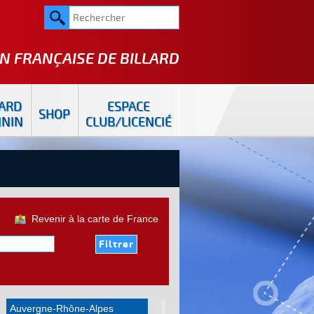
N FRANÇAISE DE
BILLARD
LARD
ESPACE
SHOP
ININ
CLUB/LICENCIÉ
Revenir à la carte de France
Auvergne-Rhône-Alpes