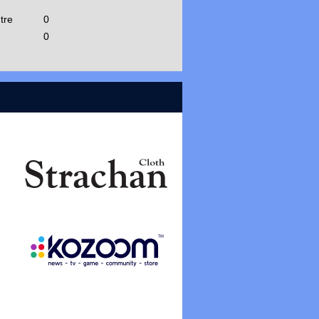
tre
0
0