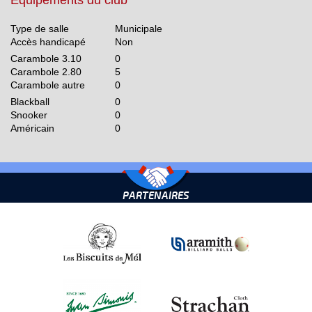
Equipements du club
Type de salle
Municipale
Accès handicapé
Non
Carambole 3.10
0
Carambole 2.80
5
Carambole autre
0
Blackball
0
Snooker
0
Américain
0
PARTENAIRES