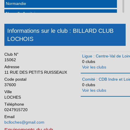
Normandie
Nouvelle Aquitaine
Occitanie
Informations sur le club : BILLARD CLUB
Pays de la Loire
LOCHOIS
Réunion
Club N°
Ligue : Centre-Val de Loir
15062
0 clubs
Adresse
Voir les clubs
11 RUE DES PETITS RUISSEAUX
Code postal
Comité : CDB Indre et Loi
37600
0 clubs
Voir les clubs
Ville
LOCHES
Téléphone
0247915720
Email
bclloches@gmail.com