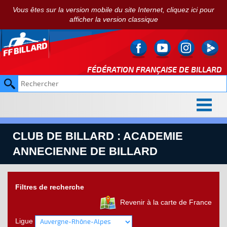
Vous êtes sur la version mobile du site Internet, cliquez ici pour
afficher la version classique
FÉDÉRATION FRANÇAISE DE
BILLARD
CLUB DE BILLARD : ACADEMIE
ANNECIENNE DE BILLARD
Filtres de recherche
Revenir à la carte de France
Ligue