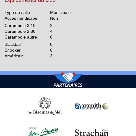
Equipements du club
Type de salle
Municipale
Accès handicapé
Non
Carambole 3.10
2
Carambole 2.80
4
Carambole autre
0
Blackball
0
Snooker
0
Américain
3
PARTENAIRES