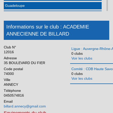
Guadeloupe
Hauts de France
Ile-de-France
Informations sur le club : ACADEMIE
Martinique
ANNECIENNE DE BILLARD
Méditerranée
Club N°
Normandie
Ligue : Auvergne-Rhône-
12016
0 clubs
Nouvelle Aquitaine
Adresse
Voir les clubs
35 BOULEVARD DU FIER
Occitanie
Code postal
Comité : CDB Haute Savo
74000
0 clubs
Pays de la Loire
Voir les clubs
Ville
Réunion
ANNECY
Téléphone
0450574816
Email
billard.annecy@gmail.com