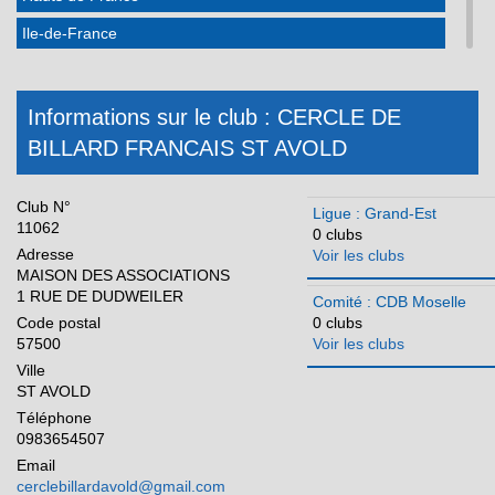
Ile-de-France
Martinique
Méditerranée
Informations sur le club : CERCLE DE
BILLARD FRANCAIS ST AVOLD
Normandie
Nouvelle Aquitaine
Club N°
Ligue : Grand-Est
Occitanie
11062
0 clubs
Adresse
Voir les clubs
Pays de la Loire
MAISON DES ASSOCIATIONS
1 RUE DE DUDWEILER
Réunion
Comité : CDB Moselle
Code postal
0 clubs
57500
Voir les clubs
Ville
ST AVOLD
Téléphone
0983654507
Email
cerclebillardavold@gmail.com