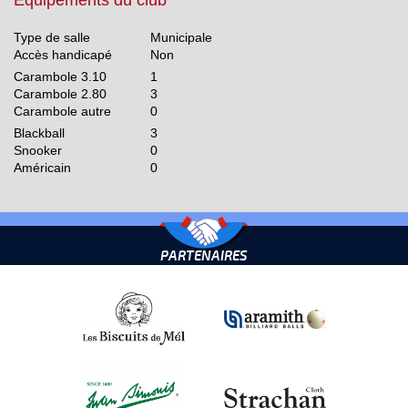
Equipements du club
Type de salle
Municipale
Accès handicapé
Non
Carambole 3.10
1
Carambole 2.80
3
Carambole autre
0
Blackball
3
Snooker
0
Américain
0
PARTENAIRES