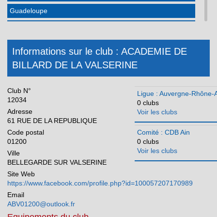
Guadeloupe
Hauts de France
Ile-de-France
Informations sur le club : ACADEMIE DE
Martinique
BILLARD DE LA VALSERINE
Méditerranée
Club N°
Normandie
Ligue : Auvergne-Rhône-
12034
0 clubs
Nouvelle Aquitaine
Adresse
Voir les clubs
61 RUE DE LA REPUBLIQUE
Occitanie
Code postal
Comité : CDB Ain
01200
0 clubs
Pays de la Loire
Voir les clubs
Ville
Réunion
BELLEGARDE SUR VALSERINE
Site Web
https://www.facebook.com/profile.php?id=100057207170989
Email
ABV01200@outlook.fr