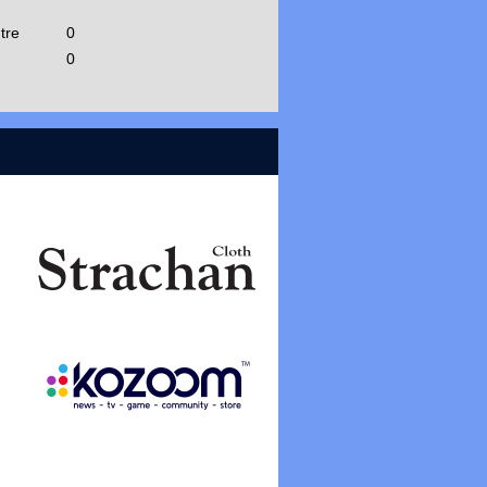
tre
0
0