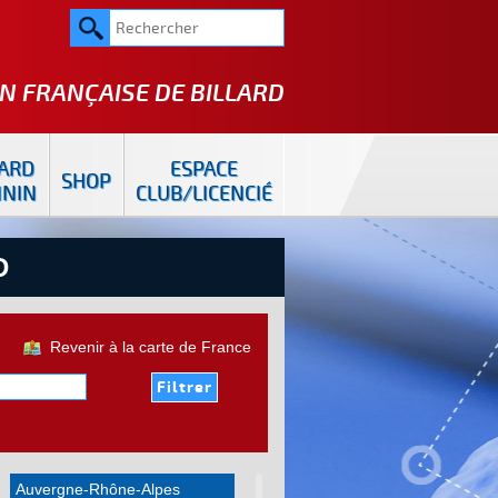
N FRANÇAISE DE
BILLARD
LARD
ESPACE
SHOP
ININ
CLUB/LICENCIÉ
D
Revenir à la carte de France
Auvergne-Rhône-Alpes