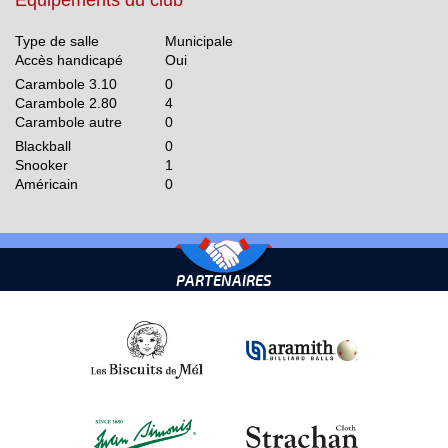
Equipements du club
Type de salle
Municipale
Accès handicapé
Oui
Carambole 3.10
0
Carambole 2.80
4
Carambole autre
0
Blackball
0
Snooker
1
Américain
0
PARTENAIRES