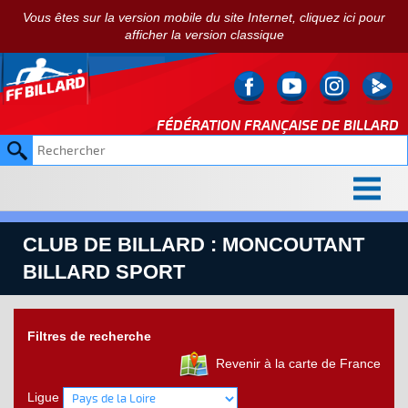
Vous êtes sur la version mobile du site Internet, cliquez ici pour
afficher la version classique
FÉDÉRATION FRANÇAISE DE
BILLARD
CLUB DE BILLARD : MONCOUTANT
BILLARD SPORT
Filtres de recherche
Revenir à la carte de France
Ligue