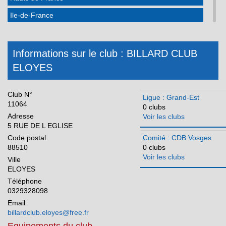
Ile-de-France
Martinique
Méditerranée
Informations sur le club : BILLARD CLUB
ELOYES
Normandie
Nouvelle Aquitaine
Club N°
Ligue : Grand-Est
Occitanie
11064
0 clubs
Adresse
Voir les clubs
Pays de la Loire
5 RUE DE L EGLISE
Réunion
Code postal
Comité : CDB Vosges
88510
0 clubs
Voir les clubs
Ville
ELOYES
Téléphone
0329328098
Email
billardclub.eloyes@free.fr