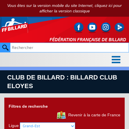
Vous êtes sur la version mobile du site Internet, cliquez ici pour
afficher la version classique
FÉDÉRATION FRANÇAISE DE
BILLARD
CLUB DE BILLARD : BILLARD CLUB
ELOYES
Filtres de recherche
Revenir à la carte de France
Ligue