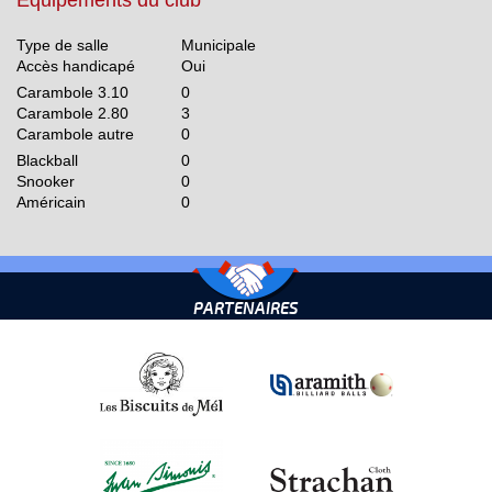
Equipements du club
Type de salle
Municipale
Accès handicapé
Oui
Carambole 3.10
0
Carambole 2.80
3
Carambole autre
0
Blackball
0
Snooker
0
Américain
0
PARTENAIRES