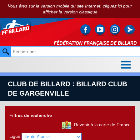
Vous êtes sur la version mobile du site Internet, cliquez ici pour
afficher la version classique
FÉDÉRATION FRANÇAISE DE
BILLARD
CLUB DE BILLARD : BILLARD CLUB
DE GARGENVILLE
Filtres de recherche
Revenir à la carte de France
Ligue