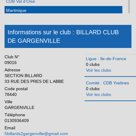
CDB Val d'Oise
Martinique
Méditerranée
Normandie
Informations sur le club : BILLARD CLUB
DE GARGENVILLE
Nouvelle Aquitaine
Occitanie
Club N°
Ligue : Ile-de-France
Pays de la Loire
09016
0 clubs
Adresse
Voir les clubs
Réunion
SECTION BILLARD
33 RUE DES PRES DE L ABBE
Comité : CDB Yvelines
Code postal
0 clubs
78440
Voir les clubs
Ville
GARGENVILLE
Téléphone
0130936409
Email
5billards2gargenville@gmail.com