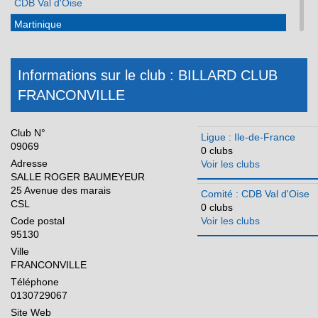
CDB Val d'Oise
Martinique
Méditerranée
Normandie
Informations sur le club : BILLARD CLUB
FRANCONVILLE
Nouvelle Aquitaine
Occitanie
Club N°
Ligue : Ile-de-France
Pays de la Loire
09069
0 clubs
Adresse
Voir les clubs
Réunion
SALLE ROGER BAUMEYEUR
25 Avenue des marais
Comité : CDB Val d'Oise
CSL
0 clubs
Code postal
Voir les clubs
95130
Ville
FRANCONVILLE
Téléphone
0130729067
Site Web