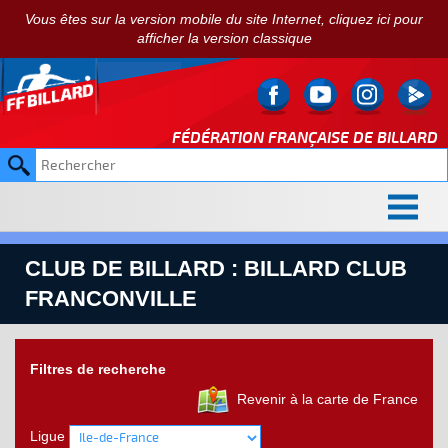
Vous êtes sur la version mobile du site Internet, cliquez ici pour
afficher la version classique
FÉDÉRATION FRANÇAISE DE
BILLARD
CLUB DE BILLARD : BILLARD CLUB
FRANCONVILLE
Filtres de recherche
Revenir à la carte de France
Ligue