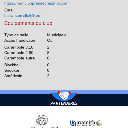
https://monclubpresdechezmoi.com
Email
bcfranconville@free.fr
Equipements du club
Type de salle
Municipale
Accès handicapé
Oui
Carambole 3.10
2
Carambole 2.80
8
Carambole autre
0
Blackball
0
Snooker
0
Américain
2
PARTENAIRES