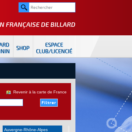
N FRANÇAISE DE
BILLARD
LARD
ESPACE
SHOP
ININ
CLUB/LICENCIÉ
Revenir à la carte de France
Auvergne-Rhône-Alpes