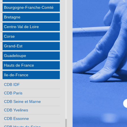
Bourgogne-Franche-Comté
Bretagne
Centre-Val de Loire
Corse
Grand-Est
Guadeloupe
Hauts de France
Ile-de-France
CDB IDF
CDB Paris
CDB Seine et Marne
CDB Yvelines
CDB Essonne