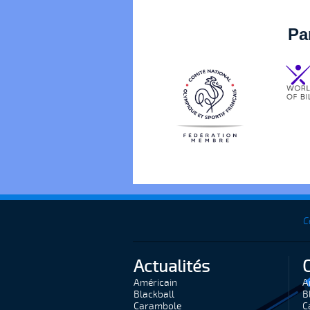
Pa
C
Actualités
Américain
A
Blackball
B
Carambole
C