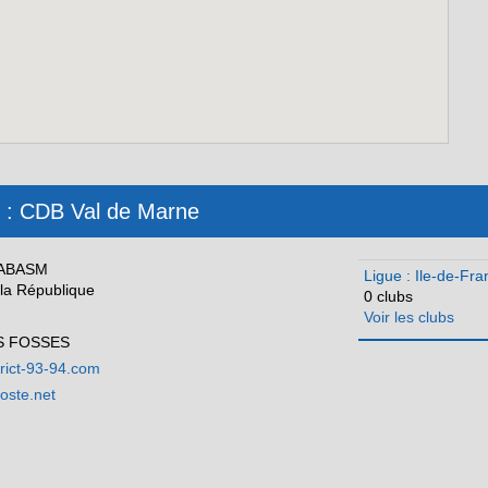
é : CDB Val de Marne
 ABASM
Ligue : Ile-de-Fra
la République
0 clubs
Voir les clubs
S FOSSES
trict-93-94.com
ste.net