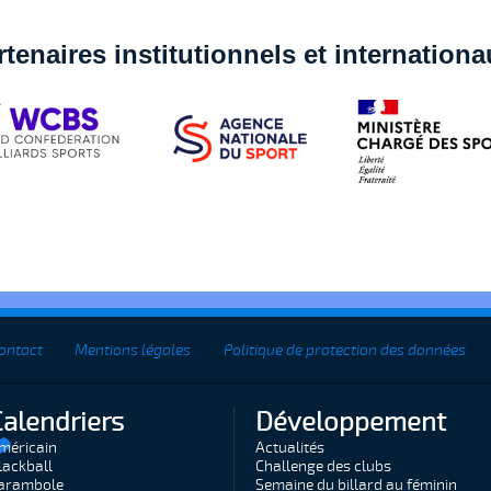
rtenaires institutionnels et internation
ontact
Mentions légales
Politique de protection des données
Calendriers
Développement
méricain
Actualités
lackball
Challenge des clubs
arambole
Semaine du billard au féminin