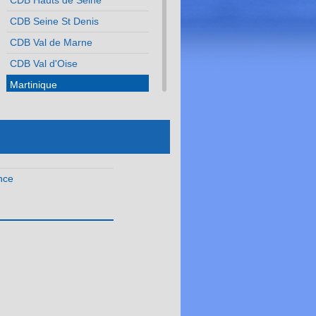
CDB Hauts de Seine
CDB Seine St Denis
CDB Val de Marne
CDB Val d'Oise
Martinique
Méditerranée
Normandie
Nouvelle Aquitaine
nce
Occitanie
Pays de la Loire
Réunion