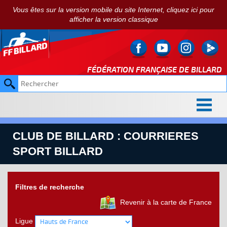
Vous êtes sur la version mobile du site Internet, cliquez ici pour
afficher la version classique
FÉDÉRATION FRANÇAISE DE
BILLARD
CLUB DE BILLARD : COURRIERES
SPORT BILLARD
Filtres de recherche
Revenir à la carte de France
Ligue