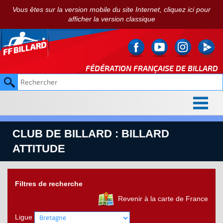
Vous êtes sur la version mobile du site Internet, cliquez ici pour
afficher la version classique
FÉDÉRATION FRANÇAISE DE
BILLARD
CLUB DE BILLARD : BILLARD
ATTITUDE
Filtres de recherche
Revenir à la carte de France
Ligue