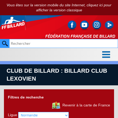
Vous êtes sur la version mobile du site Internet, cliquez ici pour
afficher la version classique
FÉDÉRATION FRANÇAISE DE
BILLARD
CLUB DE BILLARD : BILLARD CLUB
LEXOVIEN
Filtres de recherche
Revenir à la carte de France
Ligue