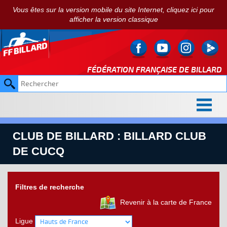
Vous êtes sur la version mobile du site Internet, cliquez ici pour
afficher la version classique
FÉDÉRATION FRANÇAISE DE
BILLARD
CLUB DE BILLARD : BILLARD CLUB
DE CUCQ
Filtres de recherche
Revenir à la carte de France
Ligue