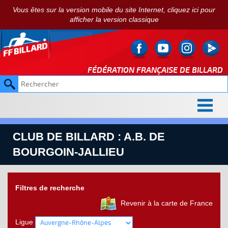
Vous êtes sur la version mobile du site Internet, cliquez ici pour
afficher la version classique
FÉDÉRATION FRANÇAISE DE
BILLARD
CLUB DE BILLARD : A.B. DE
BOURGOIN-JALLIEU
Filtres de recherche
Revenir à la carte de France
Ligue