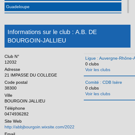
Guadeloupe
Hauts de France
Ile-de-France
Informations sur le club : A.B. DE
Martinique
BOURGOIN-JALLIEU
Méditerranée
Club N°
Normandie
Ligue : Auvergne-Rhône-
12032
0 clubs
Nouvelle Aquitaine
Adresse
Voir les clubs
21 IMPASSE DU COLLEGE
Occitanie
Code postal
Comité : CDB Isère
38300
0 clubs
Pays de la Loire
Voir les clubs
Ville
Réunion
BOURGOIN JALLIEU
Téléphone
0474936282
Site Web
http://abbjbourgoin.wixsite.com/2022
Email