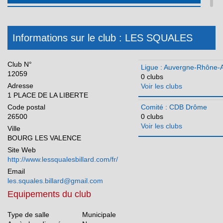
Hauts de France
Ile-de-France
Informations sur le club : LES SQUALES
Martinique
Méditerranée
Club N°
Ligue : Auvergne-Rhône-
12059
0 clubs
Normandie
Adresse
Voir les clubs
1 PLACE DE LA LIBERTE
Nouvelle Aquitaine
Code postal
Comité : CDB Drôme
Occitanie
26500
0 clubs
Voir les clubs
Ville
Pays de la Loire
BOURG LES VALENCE
Réunion
Site Web
http://www.lessqualesbillard.com/fr/
Email
les.squales.billard@gmail.com
Equipements du club
Type de salle
Municipale