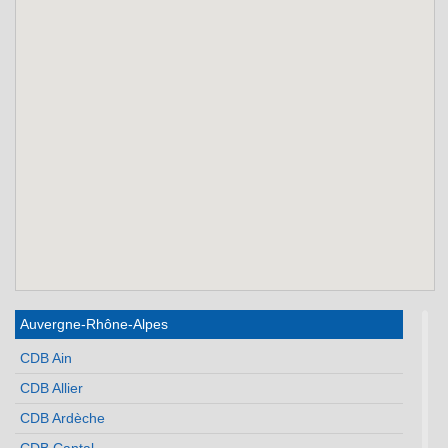
Auvergne-Rhône-Alpes
CDB Ain
CDB Allier
CDB Ardèche