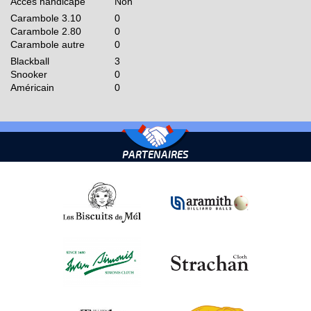
Accès handicapé
Non
Carambole 3.10
0
Carambole 2.80
0
Carambole autre
0
Blackball
3
Snooker
0
Américain
0
PARTENAIRES