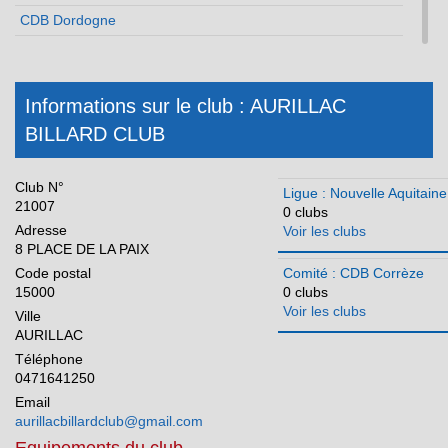
CDB Dordogne
CDB Gironde
CDB Landes
Informations sur le club : AURILLAC
CDB Lot et Garonne
BILLARD CLUB
CDB Pyrénées Atlantiques
CDB Deux Sèvres
Club N°
Ligue : Nouvelle Aquitaine
CDB Vienne
21007
0 clubs
Adresse
CDB Haute Vienne
Voir les clubs
8 PLACE DE LA PAIX
Occitanie
Code postal
Comité : CDB Corrèze
15000
0 clubs
Pays de la Loire
Voir les clubs
Ville
Réunion
AURILLAC
Téléphone
0471641250
Email
aurillacbillardclub@gmail.com