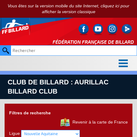
Vous êtes sur la version mobile du site Internet, cliquez ici pour
afficher la version classique
FÉDÉRATION FRANÇAISE DE
BILLARD
CLUB DE BILLARD : AURILLAC
BILLARD CLUB
Filtres de recherche
Revenir à la carte de France
Ligue