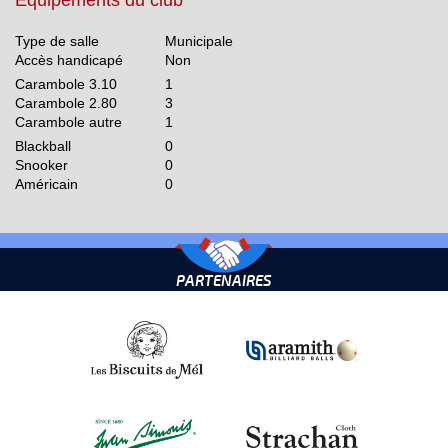
Equipements du club
Type de salle
Municipale
Accès handicapé
Non
Carambole 3.10
1
Carambole 2.80
3
Carambole autre
1
Blackball
0
Snooker
0
Américain
0
PARTENAIRES