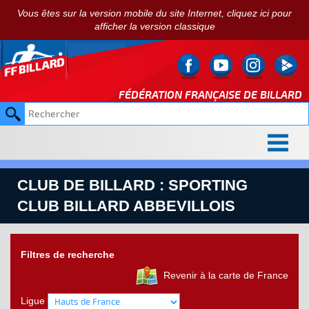
Vous êtes sur la version mobile du site Internet, cliquez ici pour
afficher la version classique
FÉDÉRATION FRANÇAISE DE
BILLARD
CLUB DE BILLARD : SPORTING
CLUB BILLARD ABBEVILLOIS
Filtres de recherche
Revenir à la carte de France
Ligue