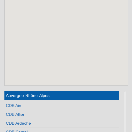
Auvergne-Rhône-Alpes
CDB Ain
CDB Allier
CDB Ardèche