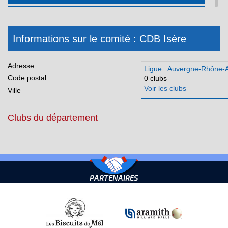
Hauts de France
Ile-de-France
Informations sur le comité : CDB Isère
Martinique
Méditerranée
Adresse
Ligue : Auvergne-Rhône-
Code postal
0 clubs
Normandie
Voir les clubs
Ville
Nouvelle Aquitaine
Clubs du département
Occitanie
Pays de la Loire
Réunion
PARTENAIRES